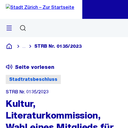
Zu
Zu
Sprunglink
Navigation
Menü
Suchen
M
öf
STRB Nr. 0135/2023
...
Blende alle Breadcrumbs ein
Deutsch
Seite vorlesen
Stadtratsbeschluss
STRB Nr. 0135/2023
Kultur,
Literaturkommission,
Wahl eines Mitglieds für