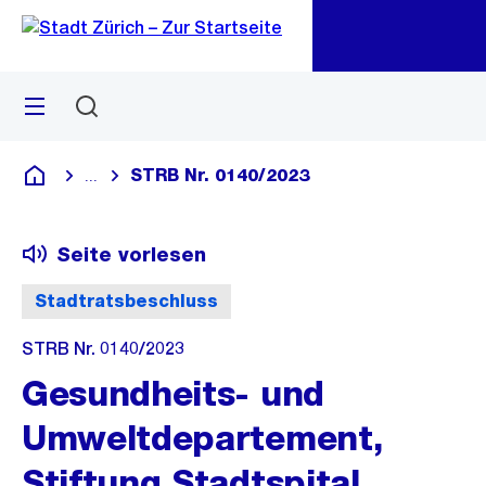
Zu
Zu
Sprunglink
Navigation
Menü
Suchen
M
öf
STRB Nr. 0140/2023
...
Blende alle Breadcrumbs ein
Deutsch
Seite vorlesen
Stadtratsbeschluss
STRB Nr. 0140/2023
Gesundheits- und
Umweltdepartement,
Stiftung Stadtspital