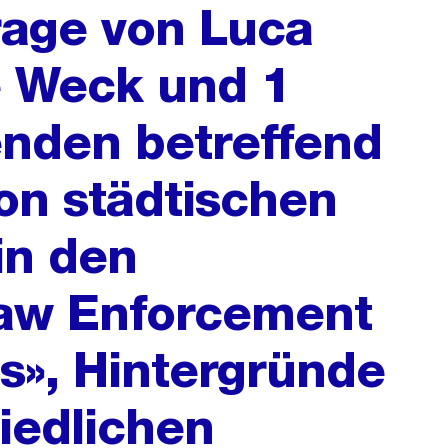
frage von Luca
e Weck und 1
nden betreffend
von städtischen
in den
aw Enforcement
s», Hintergründe
iedlichen