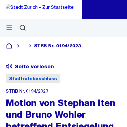
Zu
Zu
Sprunglink
Navigation
Menü
Suchen
M
öf
STRB Nr. 0194/2023
...
Blende alle Breadcrumbs ein
Deutsch
Seite vorlesen
Stadtratsbeschluss
STRB Nr. 0194/2023
Motion von Stephan Iten
und Bruno Wohler
betreffend Entsiegelung