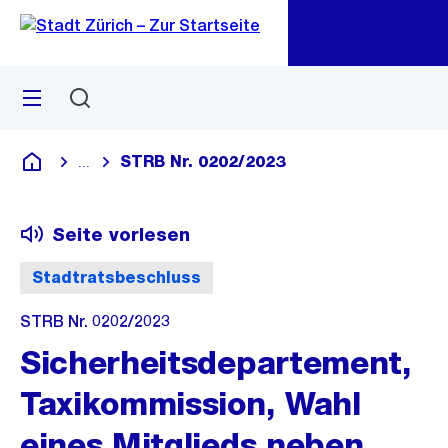
Zu
Zu
Sprunglink
Navigation
Menü
Suchen
M
öf
STRB Nr. 0202/2023
...
Blende alle Breadcrumbs ein
Deutsch
Seite vorlesen
Stadtratsbeschluss
STRB Nr. 0202/2023
Sicherheitsdepartement,
Taxikommission, Wahl
eines Mitglieds neben