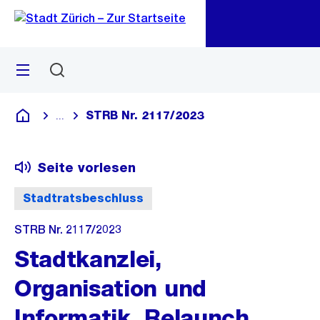
Zu
Zu
Sprunglink
Navigation
Menü
Suchen
M
öf
STRB Nr. 2117/2023
...
Blende alle Breadcrumbs ein
Deutsch
Seite vorlesen
Stadtratsbeschluss
STRB Nr. 2117/2023
Stadtkanzlei,
Organisation und
Informatik, Relaunch