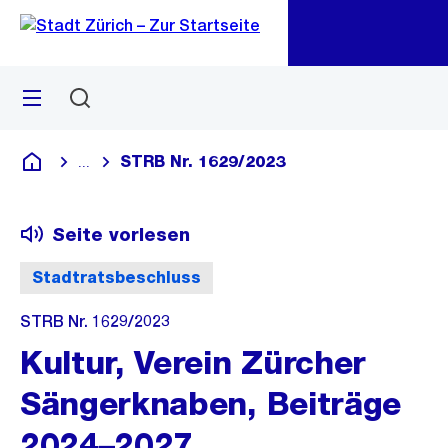
Zu
Zu
Sprunglink
Navigation
Menü
Suchen
M
öf
STRB Nr. 1629/2023
...
Blende alle Breadcrumbs ein
Deutsch
Seite vorlesen
Stadtratsbeschluss
STRB Nr. 1629/2023
Kultur, Verein Zürcher
Sängerknaben, Beiträge
2024–2027