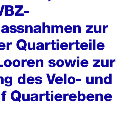
VBZ-
 Massnahmen zur
r Quartierteile
Looren sowie zur
ng des Velo- und
f Quartierebene