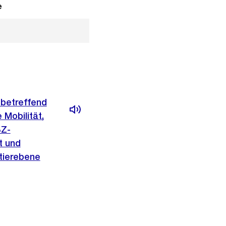
e
 betreffend
Mobilität,
BZ-
t und
tierebene