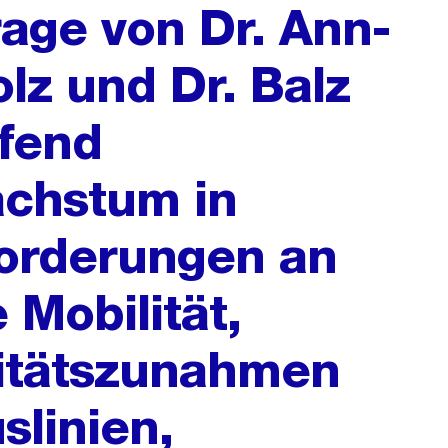
rage von Dr. Ann-
lz und Dr. Balz
ffend
chstum in
forderungen an
 Mobilität,
itätszunahmen
slinien,