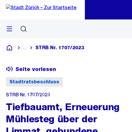
Zu
Zu
Sprunglink
Navigation
Menü
Suchen
M
öf
STRB Nr. 1707/2023
...
Blende alle Breadcrumbs ein
Deutsch
Seite vorlesen
Stadtratsbeschluss
STRB Nr. 1707/2023
Tiefbauamt, Erneuerung
Mühlesteg über der
Limmat, gebundene