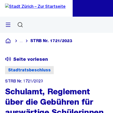
Zu
Zu
Sprunglink
Navigation
Menü
Suchen
M
öf
STRB Nr. 1721/2023
...
Blende alle Breadcrumbs ein
Deutsch
Seite vorlesen
Stadtratsbeschluss
STRB Nr. 1721/2023
Schulamt, Reglement
über die Gebühren für
auswärtige Schülerinnen