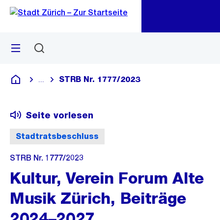
Zu
Zu
Sprunglink
Navigation
Menü
Suchen
M
öf
STRB Nr. 1777/2023
...
Blende alle Breadcrumbs ein
Deutsch
Seite vorlesen
Stadtratsbeschluss
STRB Nr. 1777/2023
Kultur, Verein Forum Alte
Musik Zürich, Beiträge
2024–2027