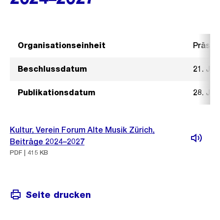
Organisationseinheit
Präsid
Beschlussdatum
21. Jun
Publikationsdatum
28. Jun
Kultur, Verein Forum Alte Musik Zürich,
Beiträge 2024–2027
PDF | 415 KB
Seite drucken