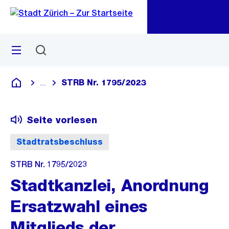
Zu
Zu
Sprunglink
Navigation
Menü
Suchen
M
öf
STRB Nr. 1795/2023
...
Blende alle Breadcrumbs ein
Deutsch
Seite vorlesen
Stadtratsbeschluss
STRB Nr. 1795/2023
Stadtkanzlei, Anordnung
Ersatzwahl eines
Mitglieds der