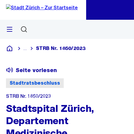
Zu
Zu
Sprunglink
Navigation
Menü
Suchen
M
öf
STRB Nr. 1850/2023
...
Blende alle Breadcrumbs ein
Deutsch
Seite vorlesen
Stadtratsbeschluss
STRB Nr. 1850/2023
Stadtspital Zürich,
Departement
Medizinische