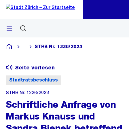
Zu
Zu
Sprunglink
Navigation
Menü
Suchen
M
öf
STRB Nr. 1226/2023
...
Blende alle Breadcrumbs ein
Deutsch
Seite vorlesen
Stadtratsbeschluss
STRB Nr. 1226/2023
Schriftliche Anfrage von
Markus Knauss und
Sandra Bienek betreffend