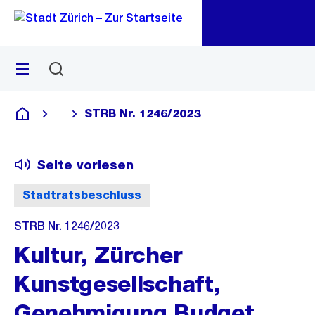
Zu
Zu
Sprunglink
Navigation
Menü
Suchen
M
öf
STRB Nr. 1246/2023
...
Blende alle Breadcrumbs ein
Deutsch
Seite vorlesen
Stadtratsbeschluss
STRB Nr. 1246/2023
Kultur, Zürcher
Kunstgesellschaft,
Genehmigung Budget