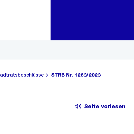
Zur Bereichsauswahl
Zum Inhalt
adtratsbeschlüsse
STRB Nr. 1263/2023
Seite vorlesen