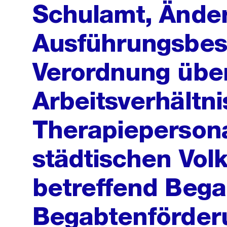
Schulamt, Ände
Ausführungsbes
Verordnung übe
Arbeitsverhältni
Therapiepersona
städtischen Vol
betreffend Beg
Begabtenförder