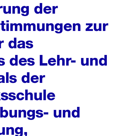
rung der
timmungen zur
r das
s des Lehr- und
ls der
ksschule
abungs- und
ung,