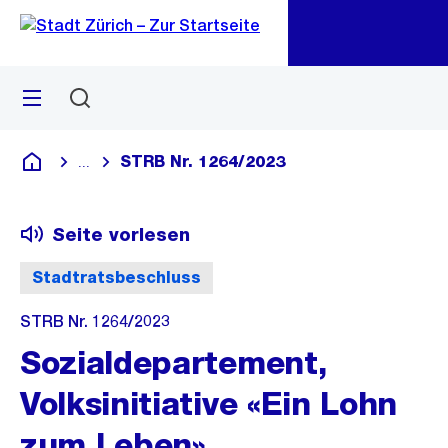
Zu
Zu
Sprunglink
Navigation
Menü
Suchen
M
öf
STRB Nr. 1264/2023
...
Blende alle Breadcrumbs ein
Deutsch
Seite vorlesen
Stadtratsbeschluss
STRB Nr. 1264/2023
Sozialdepartement,
Volksinitiative «Ein Lohn
zum Leben»,