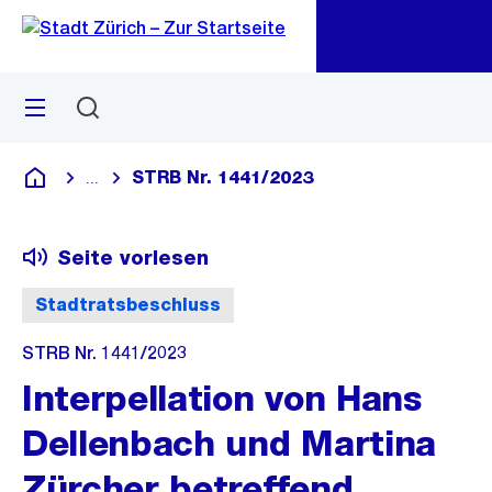
Zu
Zu
Sprunglink
Navigation
Menü
Suchen
M
öf
STRB Nr. 1441/2023
...
Blende alle Breadcrumbs ein
Deutsch
Seite vorlesen
Stadtratsbeschluss
STRB Nr. 1441/2023
Interpellation von Hans
Dellenbach und Martina
Zürcher betreffend