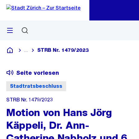
Zu
Zu
Sprunglink
Navigation
Menü
Suchen
M
öf
STRB Nr. 1479/2023
...
Blende alle Breadcrumbs ein
Deutsch
Seite vorlesen
Stadtratsbeschluss
STRB Nr. 1479/2023
Motion von Hans Jörg
Käppeli, Dr. Ann-
Catherine Nabholz und 6