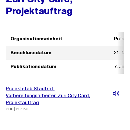
Projektauftrag
Organisationseinheit
Präsid
Beschlussdatum
31. Mai
Publikationsdatum
7. Juni
Projektstab Stadtrat,
Vorbereitungsarbeiten Züri City Card,
Projektauftrag
PDF | 605 KB