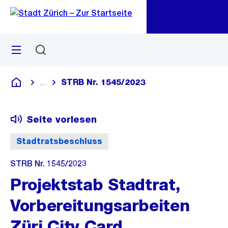
Zu
Zu
Sprunglink
Navigation
Menü
Suchen
M
öf
STRB Nr. 1545/2023
...
Blende alle Breadcrumbs ein
Deutsch
Seite vorlesen
Stadtratsbeschluss
STRB Nr. 1545/2023
Projektstab Stadtrat,
Vorbereitungsarbeiten
Züri City Card,