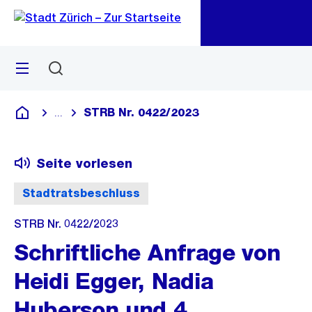
Zu
Zu
Sprunglink
Navigation
Menü
Suchen
M
öf
STRB Nr. 0422/2023
...
Blende alle Breadcrumbs ein
Deutsch
Seite vorlesen
Stadtratsbeschluss
STRB Nr. 0422/2023
Schriftliche Anfrage von
Heidi Egger, Nadia
Huberson und 4