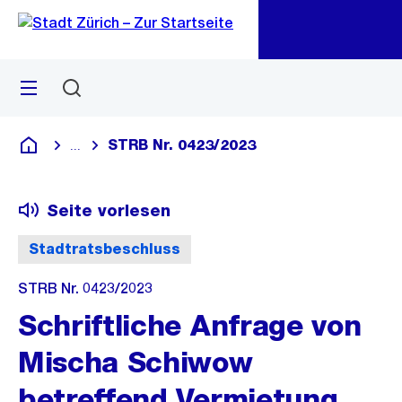
Zu
Zu
Sprunglink
Navigation
Menü
Suchen
M
öf
STRB Nr. 0423/2023
...
Blende alle Breadcrumbs ein
Deutsch
Seite vorlesen
Stadtratsbeschluss
STRB Nr. 0423/2023
Schriftliche Anfrage von
Mischa Schiwow
betreffend Vermietung