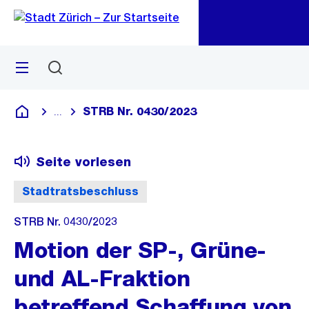
Zu
Zu
Sprunglink
Navigation
Menü
Suchen
M
öf
STRB Nr. 0430/2023
...
Blende alle Breadcrumbs ein
Deutsch
Seite vorlesen
Stadtratsbeschluss
STRB Nr. 0430/2023
Motion der SP-, Grüne-
und AL-Fraktion
betreffend Schaffung von