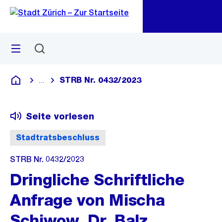
Zu
Zu
Sprunglink
Navigation
Menü
Suchen
M
öf
STRB Nr. 0432/2023
...
Blende alle Breadcrumbs ein
Deutsch
Seite vorlesen
Stadtratsbeschluss
STRB Nr. 0432/2023
Dringliche Schriftliche
Anfrage von Mischa
Schiwow, Dr. Balz