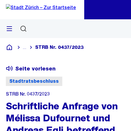
Zu
Zu
Sprunglink
Navigation
Menü
Suchen
M
öf
STRB Nr. 0437/2023
...
Blende alle Breadcrumbs ein
Deutsch
Seite vorlesen
Stadtratsbeschluss
STRB Nr. 0437/2023
Schriftliche Anfrage von
Mélissa Dufournet und
Andreas Egli betreffend