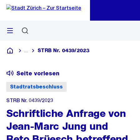
Zu
Zu
Sprunglink
Navigation
Menü
Suchen
M
öf
STRB Nr. 0439/2023
...
Blende alle Breadcrumbs ein
Deutsch
Seite vorlesen
Stadtratsbeschluss
STRB Nr. 0439/2023
Schriftliche Anfrage von
Jean-Marc Jung und
Reto Brüesch betreffend