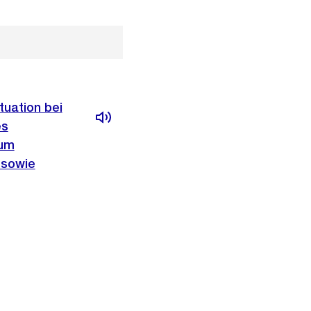
tuation bei
es
zum
 sowie