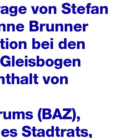
rage von Stefan
nne Brunner
tion bei den
Gleisbogen
nthalt von
rums (BAZ),
es Stadtrats,