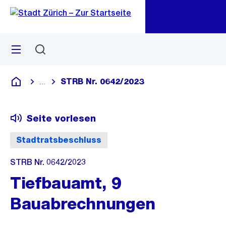
Zu
Zu
Sprunglink
Navigation
Menü
Suchen
M
öf
STRB Nr. 0642/2023
...
Blende alle Breadcrumbs ein
Deutsch
Seite vorlesen
Stadtratsbeschluss
STRB Nr. 0642/2023
Tiefbauamt, 9
Bauabrechnungen