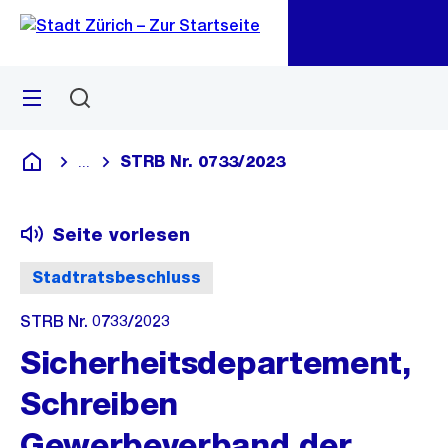
Zu
Zu
Sprunglink
Navigation
Menü
Suchen
M
öf
STRB Nr. 0733/2023
...
Blende alle Breadcrumbs ein
Deutsch
Seite vorlesen
Stadtratsbeschluss
STRB Nr. 0733/2023
Sicherheitsdepartement,
Schreiben
Gewerbeverband der