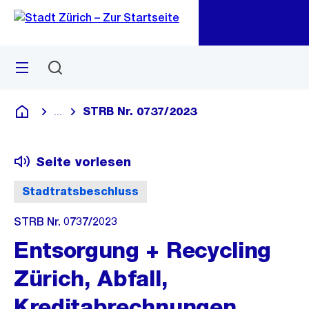
Zu
Zu
Sprunglink
Navigation
Menü
Suchen
M
öf
STRB Nr. 0737/2023
...
Blende alle Breadcrumbs ein
Deutsch
Seite vorlesen
Stadtratsbeschluss
STRB Nr. 0737/2023
Entsorgung + Recycling
Zürich, Abfall,
Kreditabrechnungen