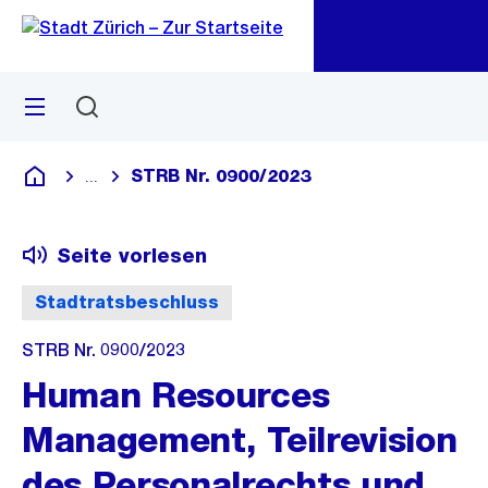
Zu
Zu
Sprunglink
Navigation
Menü
Suchen
M
öf
STRB Nr. 0900/2023
...
Blende alle Breadcrumbs ein
Deutsch
Seite vorlesen
Stadtratsbeschluss
STRB Nr. 0900/2023
Human Resources
Management, Teilrevision
des Personalrechts und