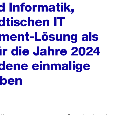
d Informatik,
dtischen IT
ment-Lösung als
ür die Jahre 2024
dene einmalige
aben