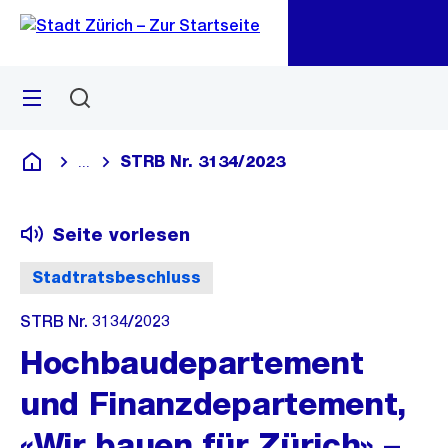
Zu
Zu
Sprunglink
Navigation
Menü
Suchen
M
öf
STRB Nr. 3134/2023
...
Blende alle Breadcrumbs ein
Deutsch
Seite vorlesen
Stadtratsbeschluss
STRB Nr. 3134/2023
Hochbaudepartement
und Finanzdepartement,
«Wir bauen für Zürich» –