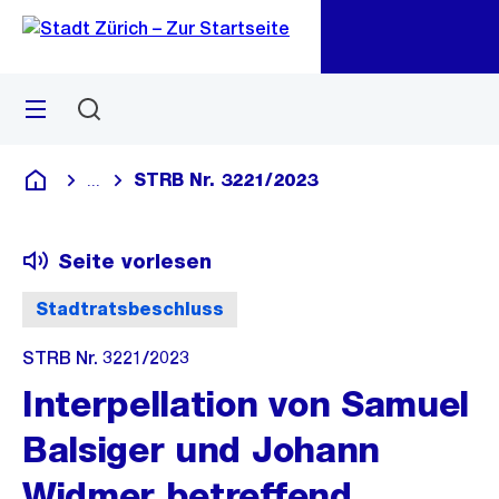
Zu
Zu
Sprunglink
Navigation
Menü
Suchen
M
öf
STRB Nr. 3221/2023
...
Blende alle Breadcrumbs ein
Deutsch
Seite vorlesen
Stadtratsbeschluss
STRB Nr. 3221/2023
Interpellation von Samuel
Balsiger und Johann
Widmer betreffend