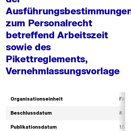
Ausführungsbestimmunge
zum Personalrecht
betreffend Arbeitszeit
sowie des
Pikettreglements,
Vernehmlassungsvorlage
Organisationseinheit
Fina
Beschlussdatum
8. N
Publikationsdatum
15. 