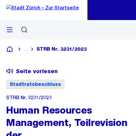
Zu
Zu
Sprunglink
Navigation
Menü
Suchen
M
öf
STRB Nr. 3231/2023
...
Blende alle Breadcrumbs ein
Deutsch
Seite vorlesen
Stadtratsbeschluss
STRB Nr. 3231/2023
Human Resources
Management, Teilrevision
der