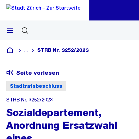
Zu
Zu
Sprunglink
Navigation
Menü
Suchen
M
öf
STRB Nr. 3252/2023
...
Blende alle Breadcrumbs ein
Deutsch
Seite vorlesen
Stadtratsbeschluss
STRB Nr. 3252/2023
Sozialdepartement,
Anordnung Ersatzwahl
eines