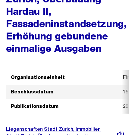
Hardau II,
Fassadeninstandsetzung,
Erhöhung gebundene
einmalige Ausgaben
Organisationseinheit
Fina
Beschlussdatum
15. 
Publikationsdatum
22. 
Liegenschaften Stadt Zürich, Immobilien