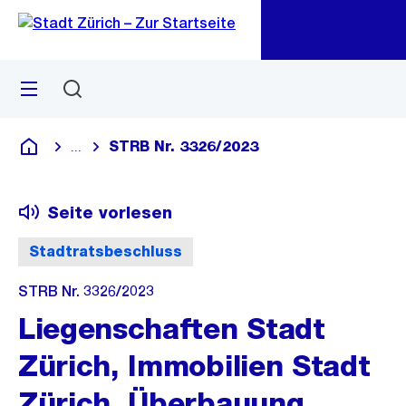
Zu
Zu
Sprunglink
Navigation
Menü
Suchen
M
öf
STRB Nr. 3326/2023
...
Blende alle Breadcrumbs ein
Deutsch
Seite vorlesen
Stadtratsbeschluss
STRB Nr. 3326/2023
Liegenschaften Stadt
Zürich, Immobilien Stadt
Zürich, Überbauung