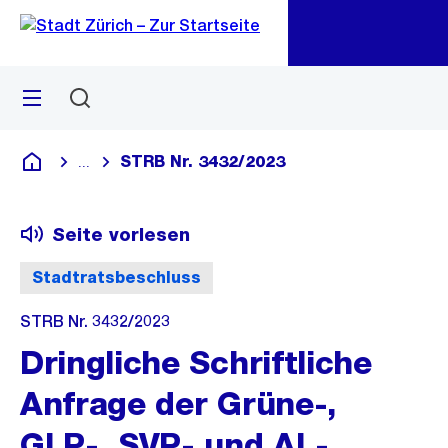
Zu
Zu
Sprunglink
Navigation
Menü
Suchen
M
öf
STRB Nr. 3432/2023
...
Blende alle Breadcrumbs ein
Deutsch
Seite vorlesen
Stadtratsbeschluss
STRB Nr. 3432/2023
Dringliche Schriftliche
Anfrage der Grüne-,
GLP-, SVP- und AL-