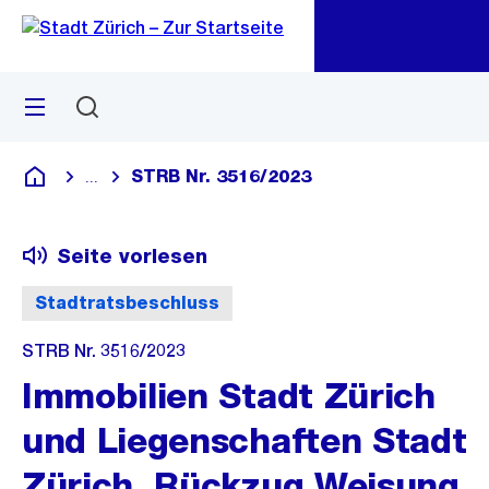
Zu
Zu
Sprunglink
Navigation
Menü
Suchen
M
öf
STRB Nr. 3516/2023
...
Blende alle Breadcrumbs ein
Deutsch
Seite vorlesen
Stadtratsbeschluss
STRB Nr. 3516/2023
Immobilien Stadt Zürich
und Liegenschaften Stadt
Zürich, Rückzug Weisung