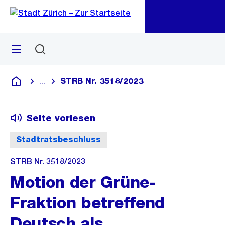
Zu
Zu
Sprunglink
Navigation
Menü
Suchen
M
öf
STRB Nr. 3518/2023
...
Blende alle Breadcrumbs ein
Deutsch
Seite vorlesen
Stadtratsbeschluss
STRB Nr. 3518/2023
Motion der Grüne-
Fraktion betreffend
Deutsch als