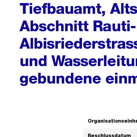
Tiefbauamt, Alts
Abschnitt Rauti-
Albisriederstras
und Wasserleitu
gebundene einm
Organisationseinhe
Beschlussdatum