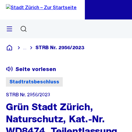
Zu
Zu
Sprunglink
Navigation
Menü
Suchen
M
öf
STRB Nr. 2956/2023
...
Blende alle Breadcrumbs ein
Deutsch
Seite vorlesen
Stadtratsbeschluss
STRB Nr. 2956/2023
Grün Stadt Zürich,
Naturschutz, Kat.-Nr.
WD8474, Teilentlassung