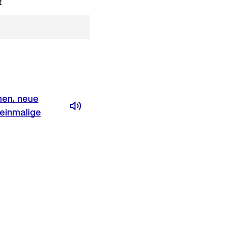
t
en, neue
einmalige