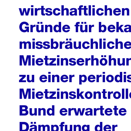
wirtschaftlichen 
Gründe für bek
missbräuchlich
Mietzinserhöhu
zu einer period
Mietzinskontrol
Bund erwartete
Dämpfung der