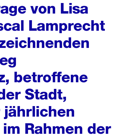
rage von Lisa
scal Lamprecht
rzeichnenden
ieg
z, betroffene
der Stadt,
 jährlichen
 im Rahmen der