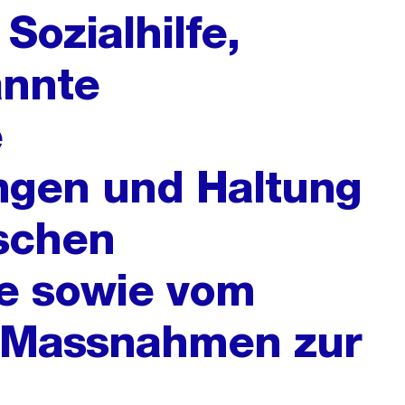
Sozialhilfe,
annte
e
ngen und Haltung
ischen
le sowie vom
 Massnahmen zur