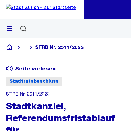
Zu
Zu
Sprunglink
Navigation
Menü
Suchen
M
öf
STRB Nr. 2511/2023
...
Blende alle Breadcrumbs ein
Deutsch
Seite vorlesen
Stadtratsbeschluss
STRB Nr. 2511/2023
Stadtkanzlei,
Referendumsfristablauf
für