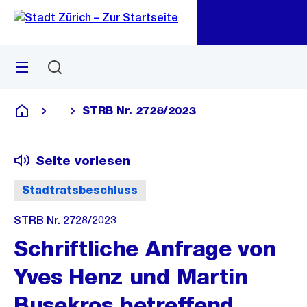
Zu
Zu
Sprunglink
Navigation
Menü
Suchen
M
öf
STRB Nr. 2728/2023
...
Blende alle Breadcrumbs ein
Deutsch
Seite vorlesen
Stadtratsbeschluss
STRB Nr. 2728/2023
Schriftliche Anfrage von
Yves Henz und Martin
Busekros betreffend