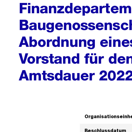
Finanzdepartem
Baugenossensch
Abordnung eines
Vorstand für de
Amtsdauer 202
Organisationseinhe
Beschlussdatum