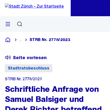
Zu
Zu
Sprunglink
Navigation
Menü
Suchen
M
öf
STRB Nr. 2778/2023
...
Blende alle Breadcrumbs ein
Deutsch
Seite vorlesen
Stadtratsbeschluss
STRB Nr. 2778/2023
Schriftliche Anfrage von
Samuel Balsiger und
Derek Richter betreffend