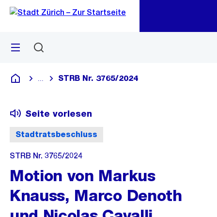
Zu
Zu
Sprunglink
Navigation
Menü
Suchen
M
öf
STRB Nr. 3765/2024
...
Blende alle Breadcrumbs ein
Deutsch
Seite vorlesen
Stadtratsbeschluss
STRB Nr. 3765/2024
Motion von Markus
Knauss, Marco Denoth
und Nicolas Cavalli