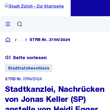
Zu
Zu
Sprunglink
Navigation
Menü
Suchen
M
öf
STRB Nr. 3788/2024
...
Blende alle Breadcrumbs ein
Deutsch
Seite vorlesen
Stadtratsbeschluss
STRB Nr. 3788/2024
Stadtkanzlei, Nachrücken
von Jonas Keller (SP)
anstelle von Heidi Egger